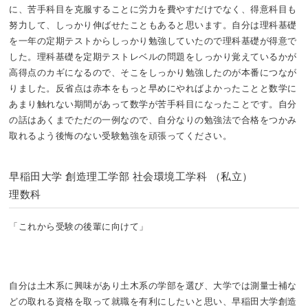
に、苦手科目を克服することに労力を費やすだけでなく、得意科目も
努力して、しっかり伸ばせたこともあると思います。自分は理科基礎
を一年の定期テストからしっかり勉強していたので理科基礎が得意で
した。理科基礎を定期テストレベルの問題をしっかり覚えているかが
高得点のカギになるので、そこをしっかり勉強したのが本番につなが
りました。反省点は赤本をもっと早めにやればよかったことと数学に
あまり触れない期間があって数学が苦手科目になったことです。自分
の話はあくまでただの一例なので、自分なりの勉強法で合格をつかみ
取れるよう後悔のない受験勉強を頑張ってください。
早稲田大学 創造理工学部 社会環境工学科 （私立）
理数科
「これから受験の後輩に向けて」
自分は土木系に興味があり土木系の学部を選び、大学では測量士補な
どの取れる資格を取って就職を有利にしたいと思い、早稲田大学創造