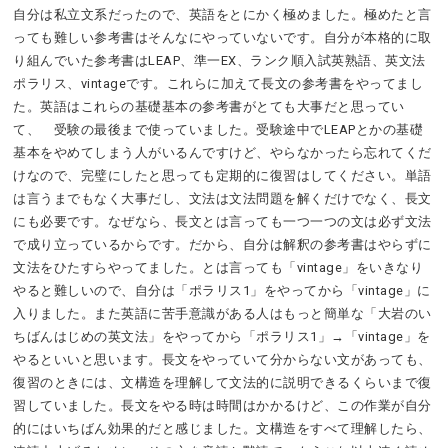
自分は私立文系だったので、英語をとにかく極めました。極めたと言
っても難しい参考書はそんなにやっていないです。自分が本格的に取
り組んでいた参考書はLEAP、準一EX、ランク順入試英熟語、英文法
ポラリス、vintageです。これらに加えて長文の参考書をやってまし
た。英語はこれらの基礎基本の参考書がとても大事だと思ってい
て、 受験の最後まで使っていました。受験途中でLEAPとかの基礎
基本をやめてしまう人がいるんですけど、やらなかったら忘れてくだ
けなので、完璧にしたと思っても定期的に復習はしてください。単語
は言うまでもなく大事だし、文法は文法問題を解くだけでなく、長文
にも必要です。なぜなら、長文とは言っても一つ一つの文は必ず文法
で成り立っているからです。だから、自分は解釈の参考書はやらずに
文法をひたすらやってました。とは言っても「vintage」をいきなり
やると難しいので、自分は「ポラリス1」をやってから「vintage」に
入りました。また英語に苦手意識がある人はもっと簡単な「大岩のい
ちばんはじめの英文法」をやってから「ポラリス1」→「vintage」を
やるといいと思います。長文をやっていて分からない文があっても、
復習のときには、文構造を理解して文法的に説明できるくらいまで復
習していました。長文をやる時は時間はかかるけど、この作業が自分
的にはいちばん効果的だと感じました。文構造をすべて理解したら、