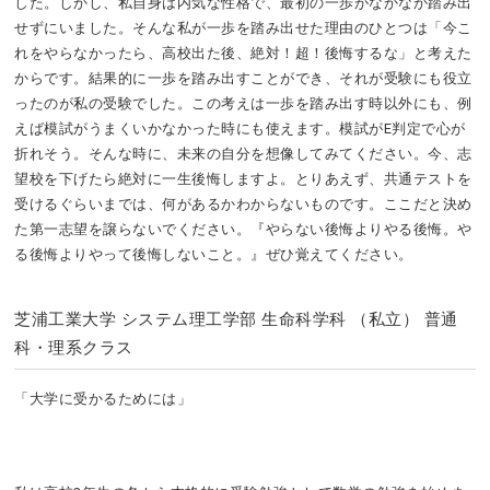
した。しかし、私自身は内気な性格で、最初の一歩がなかなか踏み出
せずにいました。そんな私が一歩を踏み出せた理由のひとつは「今こ
れをやらなかったら、高校出た後、絶対！超！後悔するな」と考えた
からです。結果的に一歩を踏み出すことができ、それが受験にも役立
ったのが私の受験でした。この考えは一歩を踏み出す時以外にも、例
えば模試がうまくいかなかった時にも使えます。模試がE判定で心が
折れそう。そんな時に、未来の自分を想像してみてください。今、志
望校を下げたら絶対に一生後悔しますよ。とりあえず、共通テストを
受けるぐらいまでは、何があるかわからないものです。ここだと決め
た第一志望を譲らないでください。『やらない後悔よりやる後悔。や
る後悔よりやって後悔しないこと。』ぜひ覚えてください。
芝浦工業大学 システム理工学部 生命科学科 （私立） 普通
科・理系クラス
「大学に受かるためには」