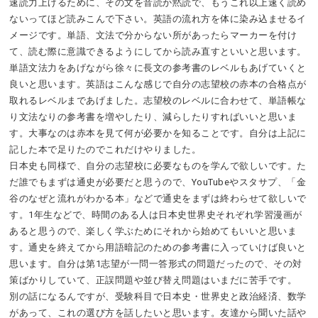
速読力上げるために、その文を音読か黙読で、もうこれ以上速く読め
ないってほど読みこんで下さい。英語の流れ方を体に染み込ませるイ
メージです。単語、文法で分からない所があったらマーカーを付け
て、読む際に意識できるようにしてから読み直すといいと思います。
単語文法力をあげながら徐々に長文の参考書のレベルもあげていくと
良いと思います。英語はこんな感じで自分の志望校の赤本の合格点が
取れるレベルまであげました。志望校のレベルに合わせて、単語帳な
り文法なりの参考書を増やしたり、減らしたりすればいいと思いま
す。大事なのは赤本を見て何が必要かを知ることです。自分は上記に
記した本で足りたのでこれだけやりました。
日本史も同様で、自分の志望校に必要なものを学んで欲しいです。た
だ誰でもまずは通史が必要だと思うので、YouTubeやスタサプ、「金
谷のなぜと流れがわかる本」などで通史をまずは終わらせて欲しいで
す。1年生などで、時間のある人は日本史世界史それぞれ学習漫画が
あると思うので、楽しく学ぶためにそれから始めてもいいと思いま
す。通史を終えてから用語暗記のための参考書に入っていけば良いと
思います。自分は第1志望が一問一答形式の問題だったので、その対
策ばかりしていて、正誤問題や並び替え問題はいまだに苦手です。
別の話になるんですが、受験科目で日本史・世界史と政治経済、数学
があって、これの選び方を話したいと思います。友達から聞いた話や