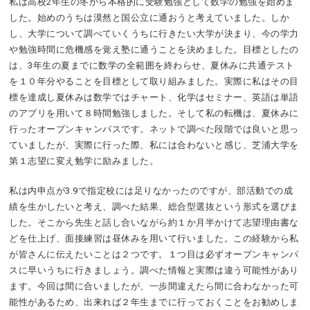
私は高校2年生の冬から本格的に受験勉強として数学の勉強を始めま
した。始めのうちは漠然と国公立に通おうと考えていました。しか
し、大学について調べていくうちに行きたい大学が決まり、今の学力
や勉強時間に危機感を覚え塾に通うことを決めました。目標としたの
は、3年生の夏までに数学の全範囲を終わらせ、夏休みに共通テスト
を１０年分やることを目標として取り組みました。実際に私はその目
標を達成し夏休みは数学ではチャート、化学はセミナー、英語は単語
のアプリを用いて８時間勉強しました。そして私の転機は、夏休みに
行ったオープンキャンパスです。ネットで調べた段階では良いと思っ
ていましたが、実際に行った際、私には合わないと感じ、芝浦大学を
第１志望に変え勉学に励みました。
私は内申点が3.9で指定校には足りなかったのですが、部活動での成
績を生かしたいと考え、調べた結果、総合型選抜という形式を選びま
した。そこから先生と話し合いながら約１か月半かけて志望理由書な
どを仕上げ、面接練習は昼休みを用いて行いました。この経験から私
が皆さんに伝えたいことは２つです。１つ目は必ずオープンキャンパ
スに早いうちに行きましょう。調べた情報と実際は違う可能性があり
ます。今回は間に合いましたが、一歩間違えたら間に合わなかった可
能性があるため、出来れば２年生までに行っておくことをお勧めしま