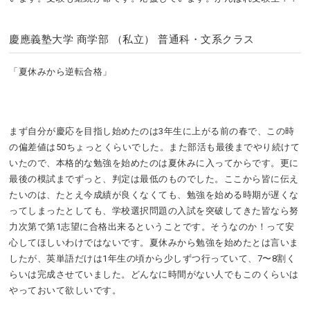
慶應義塾大学 商学部 （私立） 普通科・文系クラス
「夏休みから逆転合格」
まず自分が慶応を目指し始めたのは3年生に上がる前の春で、この時
の偏差値は50ちょっとくらいでした。また部活も最後までやり続けて
いたので、本格的な勉強を始めたのは夏休みに入ってからです。更に
最後の模試までずっと、判定は最低のものでした。ここから皆に伝え
たいのは、たとえ今成績が良くなくても、勉強を始める時期が遅くな
ってしまったとしても、学校選択問題の入試を突破してきた皆なら努
力次第で第1志望に合格出来るということです。そうなのか！って安
心してほしいわけではないです。夏休みから勉強を始めたとは言いま
したが、英単語だけは1年生の頃から少しずつ行っていて、7〜8割く
らいは完成させていました。どんなに時間がない人でもこのくらいは
やっておいて欲しいです。