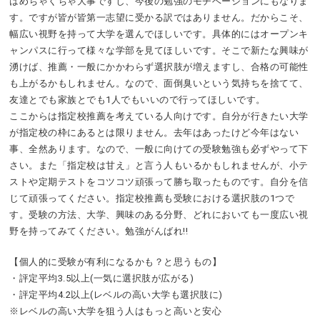
はめちゃくちゃ大事ですし、今後の勉強のモチベーションにもなりま
す。ですが皆が皆第一志望に受かる訳ではありません。だからこそ、
幅広い視野を持って大学を選んでほしいです。具体的にはオープンキ
ャンパスに行って様々な学部を見てほしいです。そこで新たな興味が
湧けば、推薦・一般にかかわらず選択肢が増えますし、合格の可能性
も上がるかもしれません。なので、面倒臭いという気持ちを捨てて、
友達とでも家族とでも1人でもいいので行ってほしいです。
ここからは指定校推薦を考えている人向けです。自分が行きたい大学
が指定校の枠にあるとは限りません。去年はあったけど今年はない
事、全然あります。なので、一般に向けての受験勉強も必ずやって下
さい。また「指定校は甘え」と言う人もいるかもしれませんが、小テ
ストや定期テストをコツコツ頑張って勝ち取ったものです。自分を信
じて頑張ってください。指定校推薦も受験における選択肢の1つで
す。受験の方法、大学、興味のある分野、どれにおいても一度広い視
野を持ってみてください。勉強がんばれ!!
【個人的に受験が有利になるかも？と思うもの】
・評定平均3.5以上(一気に選択肢が広がる)
・評定平均4.2以上(レベルの高い大学も選択肢に)
※レベルの高い大学を狙う人はもっと高いと安心