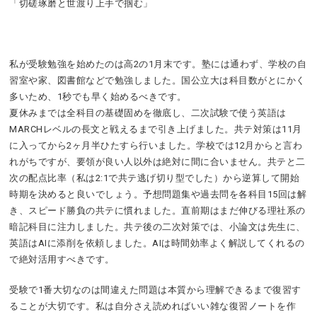
「切磋琢磨と世渡り上手で掴む」
私が受験勉強を始めたのは高2の1月末です。塾には通わず、学校の自
習室や家、図書館などで勉強しました。国公立大は科目数がとにかく
多いため、1秒でも早く始めるべきです。
夏休みまでは全科目の基礎固めを徹底し、二次試験で使う英語は
MARCHレベルの長文と戦えるまで引き上げました。共テ対策は11月
に入ってから2ヶ月半ひたすら行いました。学校では12月からと言わ
れがちですが、要領が良い人以外は絶対に間に合いません。共テと二
次の配点比率（私は2:1で共テ逃げ切り型でした）から逆算して開始
時期を決めると良いでしょう。予想問題集や過去問を各科目15回は解
き、スピード勝負の共テに慣れました。直前期はまだ伸びる理社系の
暗記科目に注力しました。共テ後の二次対策では、小論文は先生に、
英語はAIに添削を依頼しました。AIは時間効率よく解説してくれるの
で絶対活用すべきです。
受験で1番大切なのは間違えた問題は本質から理解できるまで復習す
ることが大切です。私は自分さえ読めればいい雑な復習ノートを作