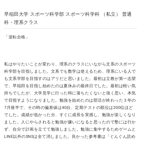
早稲田大学 スポーツ科学部 スポーツ科学科 （私立） 普通
科・理系クラス
「逆転合格」
私はやりたいことが変わり、理系のクラスにいながら文系のスポーツ
科学部を目指しました。文系でも数学は使えるため、理系にいる人で
も文系学部を目指すのはアリだと思いました。最初は立教が第一志望
で、早稲田を目指し始めたのは夏休みの最終日でした。最初は軽い気
持ちでしたが、大学見学に行った時に落ちたくないと強く思い、本気
で目指すようになりました。勉強を始めたのは部活が終わった３年の
7月後半で、その時の偏差値は40台、定期テストの順位は200位ほど
でした。成績が低かった分、すぐに成長を実感し、勉強が楽しくなり
ました。人にやらされると勉強が嫌いになると思ったので塾には行か
ず、自分で計画を立てて勉強しました。勉強に集中するためゲームと
LINE以外のSNSは全て消しました。良かった参考書は「ぐんぐん読め