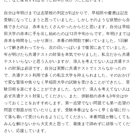
自分は年明けまでは志望校の判定がEばかりで、早稲田や慶應は記念
受験になってしまうと思っていました。しかしそのような状態から合
格できたのは、赤本をたくさんやったからだと思います。自分は早稲
田大学の赤本に手を出し始めたのは12月中旬からです。年明けまでは
赤本を時間をしっかり測り、本番の時間割で解いていました。1日解
いて解き終わってから、次の日いっぱいまで復習にあてていました。
年が明けたら共通テストの対策を本気でやりました。私立だから共通
テストいらないと思う人がいますが、浪人を考えてない人は共通テス
トの対策は必須です。自分は実際に共通テストでミスらなかったの
で、共通テスト利用で多くの私立大学を抑えられました。そのおかげ
で変な緊張や焦りなく早稲田大学の試験を受けることができたし、受
験日程を楽にすることができました。なので、浪人を考えてない人は
必ず共通テスト対策してください。また、併願校の赤本も3年分はや
っておくことをおすすめします。第一志望でない問題でも第一志望の
問題で類題が出ていたりします。受験本番はなるべく早く会場に行っ
て落ち着いて受けられるようにしてください。本番問題が難しくても
みんな解けないから大丈夫と思って、最後まで諦めずに頑張ってくだ
さい。応援しています。