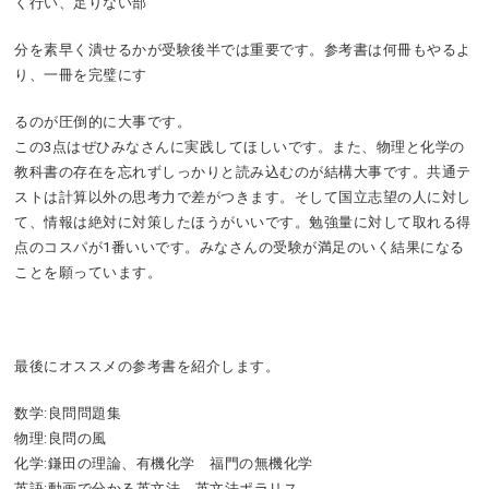
く行い、足りない部
分を素早く潰せるかが受験後半では重要です。参考書は何冊もやるよ
り、一冊を完璧にす
るのが圧倒的に大事です。
この3点はぜひみなさんに実践してほしいです。また、物理と化学の
教科書の存在を忘れずしっかりと読み込むのが結構大事です。共通テ
ストは計算以外の思考力で差がつきます。そして国立志望の人に対し
て、情報は絶対に対策したほうがいいです。勉強量に対して取れる得
点のコスパが1番いいです。みなさんの受験が満足のいく結果になる
ことを願っています。
最後にオススメの参考書を紹介します。
数学:良問問題集
物理:良問の風
化学:鎌田の理論、有機化学 福門の無機化学
英語:動画で分かる英文法 英文法ポラリス