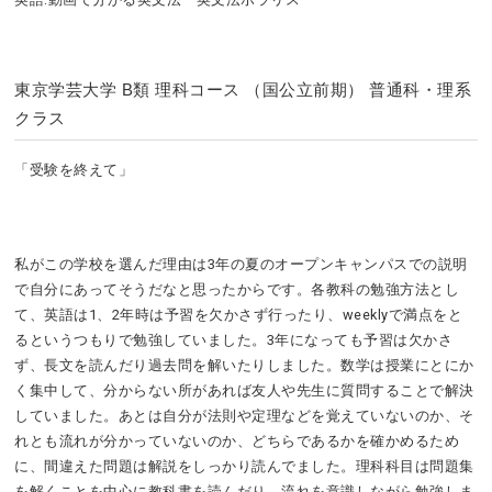
東京学芸大学 B類 理科コース （国公立前期） 普通科・理系
クラス
「受験を終えて」
私がこの学校を選んだ理由は3年の夏のオープンキャンパスでの説明
で自分にあってそうだなと思ったからです。各教科の勉強方法とし
て、英語は1、2年時は予習を欠かさず行ったり、weeklyで満点をと
るというつもりで勉強していました。3年になっても予習は欠かさ
ず、長文を読んだり過去問を解いたりしました。数学は授業にとにか
く集中して、分からない所があれば友人や先生に質問することで解決
していました。あとは自分が法則や定理などを覚えていないのか、そ
れとも流れが分かっていないのか、どちらであるかを確かめるため
に、間違えた問題は解説をしっかり読んでました。理科科目は問題集
を解くことを中心に教科書を読んだり、流れを意識しながら勉強しま