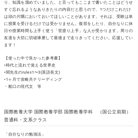
り、知識を溜めていました。と言ってもここまで書いたことはどうせ
すぐ忘れるようなありきたりの内容だと思うので、1つだけこれだけ
は頭の片隅においておいてほしいことがあります。それは、受験は単
に授業を受けるだけでは受かりません。復習をしたり、自分なりに休
日や授業時間も上手く使う「世渡り上手」な人が受かります。周りの
友達を大切に切磋琢磨して最後まで走りきってください。応援してい
ます！
【使った中で良かった参考書】
•時代と流れで覚える世界史
•関先生のrules1〜3(英語長文)
•1ヶ月で攻略共テリーディング
・船口の現代文 等
国際教養大学 国際教養学部 国際教養学科 （国公立前期）
普通科・文系クラス
「自分なりの勉強法」