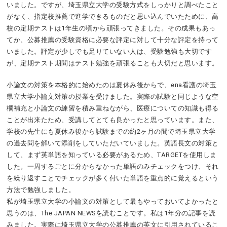
いました。ですが、埼玉県立大学の受験方式をしっかりと調べたこと
がなく、指定校推薦で進学できるものだと思い込んでいたために、高
校の定期テストは1年生の頃から頑張ってきました。その成果もあっ
てか、公募推薦の受験資格に必要な評定に対して十分な評定を持って
いました。評定が少しでも足りていない人は、受験勉強も大切です
が、定期テスト期間はテスト勉強を頑張ることも大切だと思います。
小論文の対策を本格的に始めたのは夏休み後からで、ena看護の埼玉
県立大学小論文対策の授業を受けました。実際の試験と同じような空
欄補充と小論文の練習を積み重ねながら、医療についての知識も得る
ことが出来たため、受講してとても良かったと思っています。また、
学校の先生にも夏休み後から試験までの約2ヶ月の間で埼玉県立大学
の過去問を解いて添削をしていただいていました。英語長文の対策と
して、まず英単語を知っている必要があるため、TARGETを使用しま
した。一周するごとに分からなかった単語のみチェックをつけ、それ
を繰り返すことでチェックが多く付いた単語を重点的に覚えるという
方法で勉強しました。
私が埼玉県立大学の小論文の対策として最もやっておいてよかったと
思うのは、The JAPAN NEWSを読むことです。私は1年分の記事を読
みました。実際に埼玉県立大学の公募推薦の英文に引用されているこ