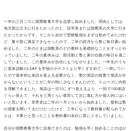
一年の三月ごろに国際教養大学を志望し始めました。理由としては、
地方国公立大に行きたかったのと、語学系または国際系の大学に行き
たかったからです。そこから自分で受験勉強をまずは初めてみたけれ
ど、量や質に満足できなかったので、二年の四月から塾に毎日通い始
めました。二年のときは国数英のどの教科も基礎的なことをずっとや
っていました。二年の夏休みは、部活動と塾と家の往復の毎日を過ご
していました。この夏休みが自信にもつながりました。一年生のうち
に英単語帳のLEAP を学校の小テストより早くすすめて、一周してい
たので基本的な単語を覚える必要がなく、塾の英語の授業で単語が分
からないということが二年の時に少なくすんだので、スムーズに内容
を理解できました。単語は一日10こずつ覚えるより、一回で100単語
ぐらい覚えて、それを三周ぐらい復習して次に進む方が個人的にはい
いと思います。世界史は二年の一月ぐらいから始めました。最初は塾
の授業を聞いてるだけだったけど、三年になって教科書が配られてか
らは、大事だと思ったことを教科書の余白に直にメモしていました。
自分が国際教養大学に合格できたのは、勉強を早く始めることのほか