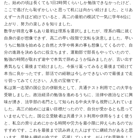
た。始めの頃は長くても1日2時間くらいしか勉強できなかったけど、
ここで逃げたら恥ずかしいと思って机には向かい続けました。とりあ
えず一カ月ほど続けていると、高二の最初の模試で一気に学年6位に
上がり、努力の楽しさを知りました。
数学が得意な事もあり最初は理系を選択しましたが、理系の職に就く
自身の姿が想像できず、高二の早い段階で文転を決意しました。早い
うちに勉強を始めると自然と大学や将来の事も想像してくるので、自
分の進路を決めるのに役立ちます。運動部で部長もやっていたので、
勉強の時間が取れず途中で本気で辞めようか悩みましたが、言い出す
勇気もなく最後まで続けました。今振り返ってみると最後まで続けて
本当に良かったです。部活での経験は今しかできないので最後まで走
り切ってみてください。人生の宝物です。
私は第一志望の国公立の併願先として、共通テスト利用でこの大学を
受験しました。政治経済の勉強を進めるうちに、法律や政治などに興
味が湧き、法学部の名門として知られる中央大学も視野に入れていま
した。高三の始めには遠い目標だったので、自分が受かるとも思って
いませんでした。国公立受験者は共通テスト利用や併用をうまく使う
と、私立の滑り止めにかかる時間や労力を最小限に抑えられるのでお
すすめです。これを最後まで読み終えた人はすでに継続力があると思
います。受験も継続が命です。応援しています。がんばれ受験生！！