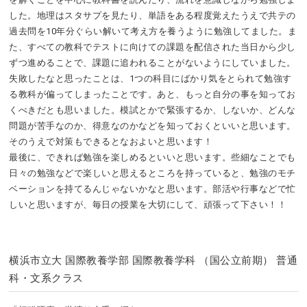
した。地理はスタサプを見たり、単語をある程度覚えたうえで共テの
過去問を10年分ぐらい解いて考え方を養うように勉強してました。ま
た、すべての教科でテストに向けての課題を配信された当日から少し
ずつ進めることで、課題に追われることがないようにしていました。
失敗したなと思ったことは、1つの科目にばかり気をとられて勉強す
る教科が偏ってしまったことです。あと、もっと自分の事を知ってお
くべきだとも思いました。模試とかで緊張するか、しないか、どんな
問題が苦手なのか、得意なのかなどを知っておくといいと思います。
そのうえで対策もできるとなおよいと思います！
最後に、できれば勉強を楽しめるといいと思います。些細なことでも
日々の勉強などで楽しいと思えるところを持っていると、勉強のモチ
ベーションを持てるんじゃないかなと思います。部活や行事などで忙
しいと思いますが、毎日の授業を大切にして、頑張って下さい！！
横浜市立大 国際教養学部 国際教養学科 （国公立前期） 普通
科・文系クラス