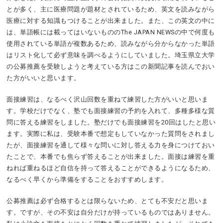
とが多く、主に医療問題が題材とされているため、英文を読みながら
医療に対する知識もつけることが出来ました。また、この英文の中に
は、単語帳には載ってはいないもののThe JAPAN NEWSの中で何度も
使用されている単語が複数あるため、読みながら分からなかった単語
はリスト化して必ず意味を調べるようにしていました。埼玉県立大学
の公募推薦を受験しようと考えている方はこの新聞記事を読んでおい
た方がいいと思います。
面接練習は、なるべく沢山回数を重ねて練習した方がいいと思いま
す。学校だけでなく、塾でも面接練習の予約を入れて、多種多様な質
問に答える練習をしました。塾だけでも面接練習を20回はしたと思い
ます。実際に私は、受験本番で想定もしていなかった質問をされまし
たが、面接練習を通して様々な問いに対し答える力を身につけておい
たことで、本番でも焦らず答えることが出来ました。面接は練習を重
ねれば重ねるほど自信を持って答えることができるようになるため、
なるべく早くから準備をすることをおすすめします。
公募推薦は必ず合格するとは限らないため、とても不安だと思いま
す。ですが、その不安は自分だけが持っているものではありません。