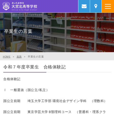
卒業生の言葉
卒業生の言葉
HOME
>
進路
>
卒業生の言葉
令和７年度卒業生 合格体験記
合格体験記
Ⅰ 一般選抜（国公立/私立）
国公立前期 埼玉大学工学部 環境社会デザイン学科 （理数科）
国公立前期 東京学芸大学 B類理科コース （普通科・理系クラ