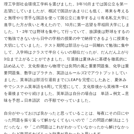
理工学部社会環境工学科を選びました。3年10月までは国公立を第一
志望にしていましたが、模試で国語があまりにも低く、将来を考える
と無理やり苦手な国語を使って国公立に進学するより有名私立大学に
進学した方が良いと考えたので、10月に第一志望を早稲田大学にしま
した。1・2年では野球を集中して行っていて、放課後は野球をするの
で勉強できないから日中の学校の授業の中で納得できるように授業を
大切にしていました。テスト期間は部活からは一回離れて勉強に集中
して、入学時はクラスで半分くらいの順位だったが、だんだん上がり
3位まで上がることができました。引退後は夏休みに基礎を徹底的に
詰め込んで、文化祭後から物理では良問の風と重要問題集、化学は重
要問題集、数学はプラチカ、英語はルールズ2でアウトプットしてい
ました。英単語は部活引退前までにLEAPを完璧にしたあと、夏休み
中でシステム英単語を6周して完璧にして、文化祭後から英検準一EX
を最後までやり続けました。英単語は自分の場合は 単語→例文→意
味を予想→日本語訳 の手順でやっていました。
自分がやっておけば良かったと思っていることは、毎夜にその日にや
った問題を振り返って解かなくてもいいので「この問題の解法はこう
だったな」や「この問題はこれがわかっていなかったから解けなかっ
た」など復習すればもっと効率が良かったと思います。