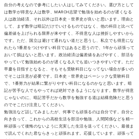
自分の考えなので参考にしたい人はしてみてください。選び方として
は数学が得意な人は数学、MARCH志望で勉強を始めるのが遅くなる
人は政治経済、それ以外は日本史・世界史が良いと思います。理由と
して、まず数学は暗記だけでいけるものではなく、他の科目と比べて
偏差値を上げられる限界が来やすく、不得意な人は挫折しやすいから
です。ただ、国立は避けて通れない道だと思うし、私立でも得意にな
れたら1番差をつけやすい科目ではあると思うので、1年から頑張って
おいて損はないと思います。政治経済は偏差値をあげやすく、部活を
やっていて勉強始めるのが遅くなる人でも追いつきやすいです。ただ
早慶を目指すとなると、そもそも受験科目になってない場合が多いの
でそこは注意が必要です。日本史・世界史はベーシックな受験科目
で、1番努力が結果に繋がりやすい科目になるのかなと思います。暗
記が苦手な人でもやってれば絶対できるようになります。数学が得意
じゃないのに、暗記苦手だから数学を勉強する道は結構危険だと思う
のでそこだけ注意してください。
勉強法など話してみましたが、何事でも頑張るのは自分です。自分と
向き合って、これからの高校生活を部活や勉強、人間関係などを精一
杯頑張って後悔のないように充実した生活を送ってください。最後ま
で読んでくれた君ならきっと頑張れます。応援しています、頑張って