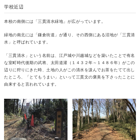
学校近辺
本校の南側には「三貫清水緑地」が広がっています。
緑地の南北には「鎌倉街道」が通り、その西側にある沼地が「三貫清
水」と呼ばれています。
「三貫清水」という名前は、江戸城や川越城などを築いたことで有名
な室町時代後期の武将、太田道灌（１４３２年～１４８６年）がこの
辺りに狩りにきた時、土地の人がこの清水を汲んでお茶をたてて出し
たところ、「とてもうまい」といって三貫文の褒美を下さったことに
由来すると言われています。