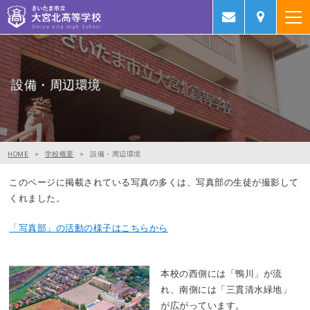
設備・周辺環境
設備・周辺環境
HOME
>
学校概要
>
設備・周辺環境
このページに掲載されている写真の多くは、写真部の生徒が撮影して
くれました。
「写真部」の活動の様子はこちらから
本校の西側には「鴨川」が流
れ、南側には「三貫清水緑地」
が広がっています。