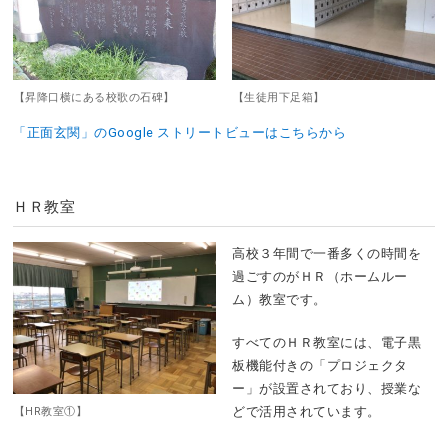
【昇降口横にある校歌の石碑】
【生徒用下足箱】
「正面玄関」のGoogle ストリートビューはこちらから
ＨＲ教室
高校３年間で一番多くの時間を
過ごすのがＨＲ（ホームルー
ム）教室です。
すべてのＨＲ教室には、電子黒
板機能付きの「プロジェクタ
ー」が設置されており、授業な
どで活用されています。
【HR教室①】