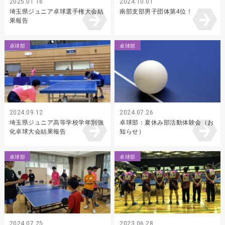
2025.01.16
2024.10.01
埼玉県ジュニア卓球選手権大会結
南部支部男子団体第4位！
果報告
卓球部
卓球部
2024.09.12
2024.07.26
埼玉県ジュニア高等学校学年別強
卓球部：夏休み部活動体験会（お
化卓球大会結果報告
知らせ）
卓球部
卓球部
2024.07.25
2023.06.28