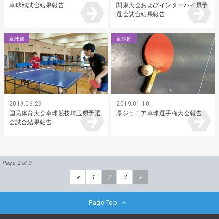
卓球部試合結果報告
関東大会およびインターハイ県予
選会試合結果報告
卓球部
卓球部
2019.06.29
2019.01.10
国民体育大会卓球競技埼玉県予選
県ジュニア卓球選手権大会報告
会試合結果報告
Page 2 of 3
«
1
2
3
»
Page Top