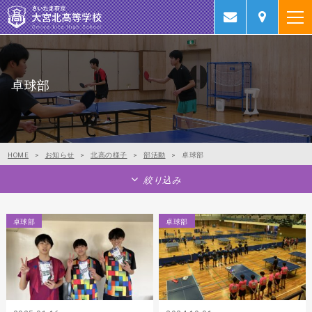
卓球部
HOME
>
お知らせ
>
北高の様子
>
部活動
>
卓球部
絞り込み
卓球部
卓球部