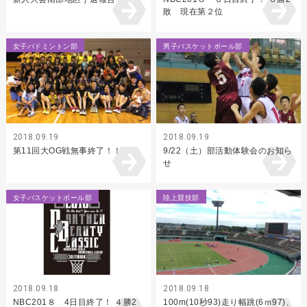
敗 現在第２位
女子バドミントン部
男子バスケットボール部
2018.09.19
2018.09.19
第11回大OG戦無事終了！！
9/22（土）部活動体験会のお知ら
せ
女子バスケットボール部
陸上競技部
2018.09.18
2018.09.18
NBC201８ 4日目終了！ ４勝2
100m(10秒93)走り幅跳(6ｍ97)、