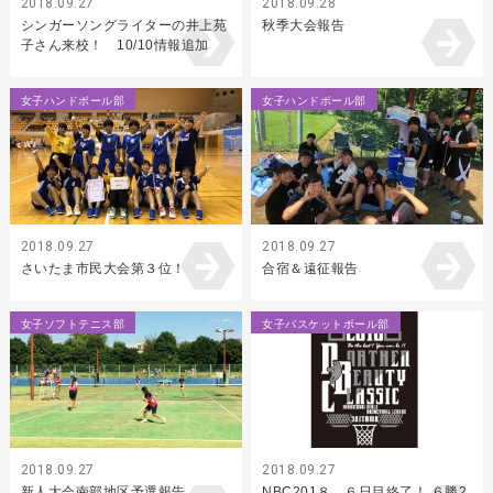
2018.09.27
2018.09.28
シンガーソングライターの井上苑
秋季大会報告
子さん来校！ 10/10情報追加
女子ハンドボール部
女子ハンドボール部
2018.09.27
2018.09.27
さいたま市民大会第３位！
合宿＆遠征報告
女子ソフトテニス部
女子バスケットボール部
2018.09.27
2018.09.27
新人大会南部地区予選報告
NBC201８ ６日目終了！ ６勝2