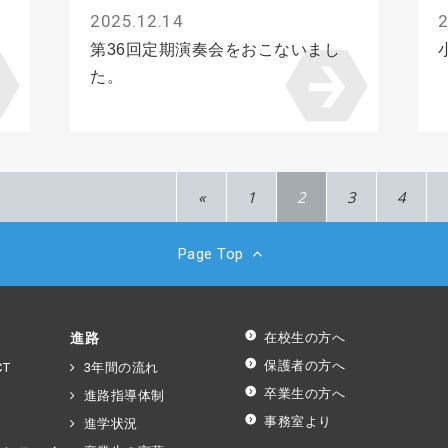
2025.12.14
2
第36回定期演奏会をおこないまし
た。
«
1
2
3
4
Page Top
進路
在校生の方へ
保護者の方へ
T
3年間の流れ
卒業生の方へ
進路指導体制
事務室より
進学状況