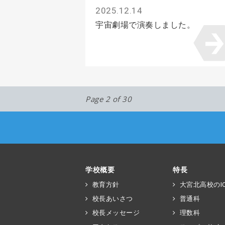
2025.12.14
宇宙劇場で演奏しました。
Page 2 of 30
学校概要
特長
教育方針
大宮北高校のIC
校長あいさつ
普通科
校長メッセージ
理数科