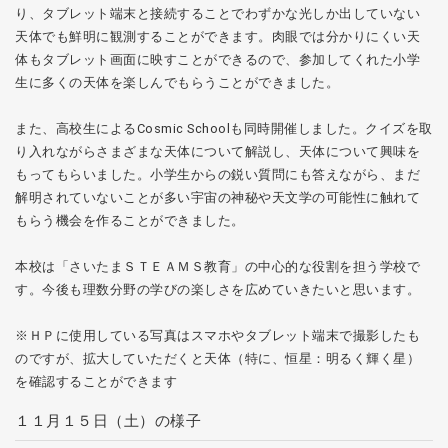
り、タブレット端末と接続することでわずかな光しか出していない
天体でも鮮明に観測することができます。肉眼では分かりにくい天
体もタブレット画面に映すことができるので、参加してくれた小学
生に多くの天体を楽しんでもらうことができました。
また、高校生によるCosmic Schoolも同時開催しました。クイズを取
り入れながらさまざまな天体について解説し、天体について興味を
もってもらいました。小学生からの鋭い質問にも答えながら、まだ
解明されていないことが多い宇宙の神秘や天文学の可能性に触れて
もらう機会を作ることができました。
本校は「さいたまＳＴＥＡＭＳ教育」の中心的な役割を担う学校で
す。今後も理数分野の学びの楽しさを広めていきたいと思います。
※ＨＰに使用している写真はスマホやタブレット端末で撮影したも
のですが、拡大していただくと天体（特に、恒星：明るく輝く星）
を確認することができます
１１月１５日（土）の様子