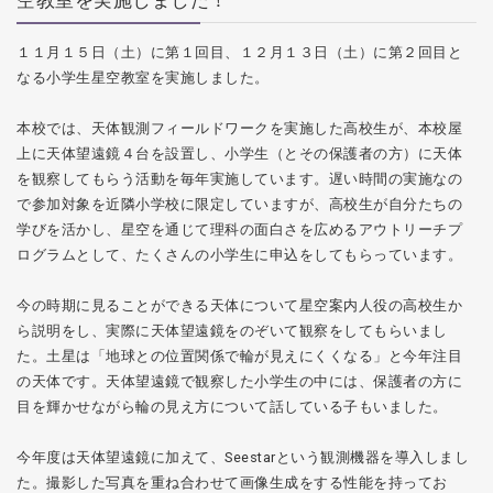
空教室を実施しました！
１１月１５日（土）に第１回目、１２月１３日（土）に第２回目と
なる小学生星空教室を実施しました。
本校では、天体観測フィールドワークを実施した高校生が、本校屋
上に天体望遠鏡４台を設置し、小学生（とその保護者の方）に天体
を観察してもらう活動を毎年実施しています。遅い時間の実施なの
で参加対象を近隣小学校に限定していますが、高校生が自分たちの
学びを活かし、星空を通じて理科の面白さを広めるアウトリーチプ
ログラムとして、たくさんの小学生に申込をしてもらっています。
今の時期に見ることができる天体について星空案内人役の高校生か
ら説明をし、実際に天体望遠鏡をのぞいて観察をしてもらいまし
た。土星は「地球との位置関係で輪が見えにくくなる」と今年注目
の天体です。天体望遠鏡で観察した小学生の中には、保護者の方に
目を輝かせながら輪の見え方について話している子もいました。
今年度は天体望遠鏡に加えて、Seestarという観測機器を導入しまし
た。撮影した写真を重ね合わせて画像生成をする性能を持ってお