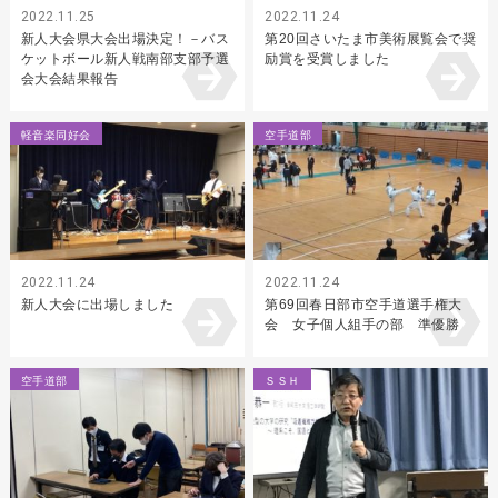
2022.11.25
2022.11.24
新人大会県大会出場決定！－バス
第20回さいたま市美術展覧会で奨
ケットボール新人戦南部支部予選
励賞を受賞しました
会大会結果報告
軽音楽同好会
空手道部
2022.11.24
2022.11.24
新人大会に出場しました
第69回春日部市空手道選手権大
会 女子個人組手の部 準優勝
空手道部
ＳＳＨ