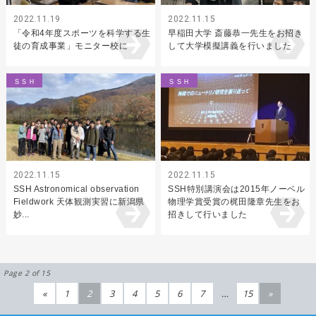
2022.11.19
2022.11.15
「令和4年度スポーツを科学する生
早稲田大学 斎藤恭一先生をお招き
徒の育成事業」モニター校に
して大学模擬講義を行いました
ＳＳＨ
ＳＳＨ
2022.11.15
2022.11.15
SSH Astronomical observation
SSH特別講演会は2015年ノーベル
Fieldwork 天体観測実習に新潟県
物理学賞受賞の梶田隆章先生をお
妙...
招きして行いました
Page 2 of 15
«
1
2
3
4
5
6
7
…
15
»