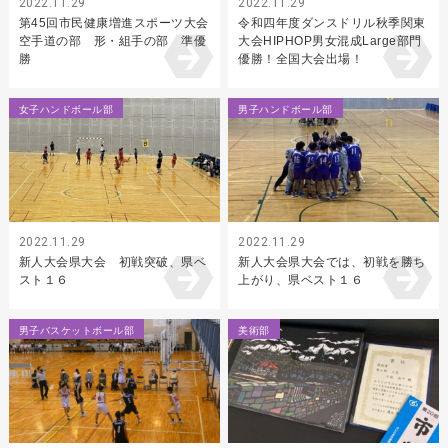
2022.11.29
2022.11.29
第45回市民健康増進スポーツ大会
令和四年度ダンスドリル秋季関東
空手道の部 形・組手の部 準優
大会HIPHOP男女混成Large部門
勝
優勝！全国大会出場！
女子ハンドボール部
男子ハンドボール部
2022.11.29
2022.11.29
新人大会県大会 初戦突破、県ベ
新人大会県大会では、初戦を勝ち
スト１６
上がり、県ベスト１６
男子バスケットボール部
美術部