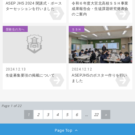
ASEP JHS 2024 閉講式・ポース
令和６年度大宮北高校ＳＳＨ事業
ターセッションを行いました
成果報告会・生徒課題研究発表会
のご案内
受験生の方へ
ＳＳＨ
2024.12.13
2024.12.12
生徒募集要項の掲載について
ASEPJHSのポスター作りを行い
ました
Page 1 of 22
1
2
3
4
5
6
…
22
»
Page Top