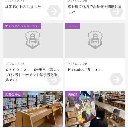
2024.12.26
2024.12.26
終業式が行われました
奈良町文化祭でお茶会を開催しま
した
女子バスケットボール部
ＳＳＨ
2024.12.26
2024.12.26
ＮＢＣ２０２４ (埼玉県北高カッ
Hamadoori Reborn
プ) 決勝トーナメント準決勝敗退
第3位！
図書委員会
美術部