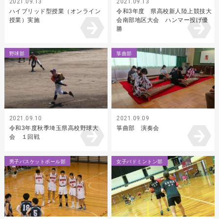
2021.09.13
2021.09.13
ハイブリッド型授業（オンライン
令和3年度 県高校新人陸上競技大
授業）実施
会南部地区大会 ハンマー投げ優
勝
野球部
箏曲部
2021.09.10
2021.09.09
令和3年度秋季埼玉県高校野球大
箏曲部 演奏会
会 １回戦
男子バスケットボール部
女子バドミントン部