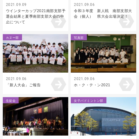
2021.09.09
2021.09.06
ウインターカップ2021南部支部予
令和３年度 新人戦 南部支部大
選会結果と夏季南部支部大会の中
会（個人） 県大会出場決定！
止について
カヌー部
写真部
2021.09.06
2021.09.06
「新人大会」ご報告
ホ・ク・テ・ン2021
生徒会
女子バドミントン部