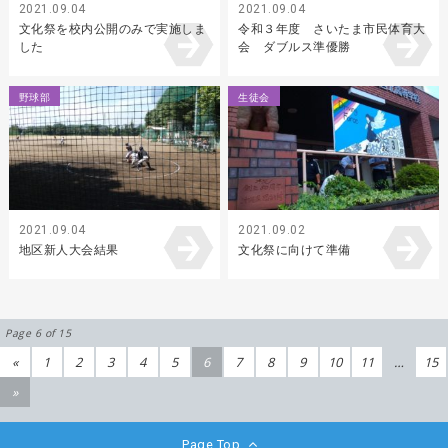
2021.09.04
2021.09.04
文化祭を校内公開のみで実施しま
令和３年度 さいたま市民体育大
した
会 ダブルス準優勝
野球部
生徒会
2021.09.04
2021.09.02
地区新人大会結果
文化祭に向けて準備
Page 6 of 15
«
1
2
3
4
5
6
7
8
9
10
11
…
15
»
Page Top