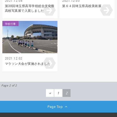
2021.12.04
2021.12.03
第38回埼玉県高等学校総合文化祭
第６４回埼玉県高校美術展
高校写真展で入賞しました
学校行事
2021.12.02
マラソン大会が実施されました
Page 2 of 2
«
1
2
Page Top