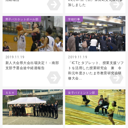
加しました
男子バスケットボール部
学校行事
2019.11.19
2019.11.19
新人大会県大会出場決定！－南部
「ICTとタブレット、授業支援ソフ
支部予選会途中経過報告
トを活用した授業研究会 兼 令
和元年度さいたま市教育研究会研
修大会...
ＳＳＨ
女子バドミントン部