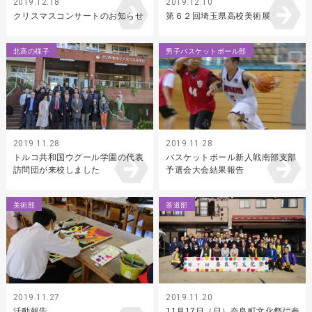
2019.12.18
2019.12.10
クリスマスコンサートのお知らせ
第６２回埼玉県高校美術展
北高の様子
男子バスケットボール部
2019.11.28
2019.11.28
トルコ共和国ウグール学園の代表
バスケットボール新人戦南部支部
訪問団が来校しました
予選会大会結果報告
美術部
茶道部
2019.11.27
2019.11.20
活動報告
11月17日（日）奈良町文化祭に参