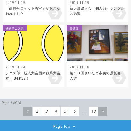
2019.11.19
2019.11.19
「高校生ロケット教室」がおこな
新人戦県大会（個人戦）シングル
われました
ス結果
硬式テニス部
美術部
2019.11.19
2019.11.18
テニス部 新人大会団体戦県大会
第１８回さいたま市美術展覧会
女子 Best32！
入選
Page 1 of 10
1
2
3
4
5
6
…
10
»
Page Top