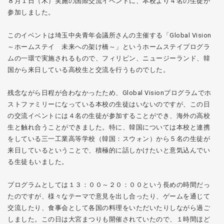
８月１日（木）実施の国際交流イベントに、本校より４名の生徒が
参加しました。
このイベントは埼玉中央青年会議所さんの主催する「Global Vision
～ホームステイ 未来への架け橋～」というホームステイプログラ
ムの一環で実施されるもので、フィリピン、ニュージーランド、韓
国から来日している高校生と交流を行うものでした。
残念ながら日程が合わなかったため、Global Visionプログラムでホ
ストファミリーになっている本校の生徒はいないのですが、この日
の交流イベントには４名の生徒が参加することができ、海外の高校
生と触れ合うことができました。特に、韓国については本校と連携
をしている三一工業高等学校（韓国：スウォン）から５名の生徒が
来日しているということで、積極的に話しかけたいと意気込んでい
る生徒もいました。
プログラムとしては１３：００～２０：００という長めの時間だっ
たのですが、様々なテーマで意見を出し合ったり、ゲームを通じて
交流したり、食事会として各国の料理をいただいたりしながら過ご
しました。この日は大宮まつりも開催されていたので、１時間ほど