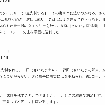
| 3 ||
のタイムリーで1点先制するも、その裏すぐに追いつかれる。さ
の四死球が続き、逆転に成功。７回には１点差まで迫られるも、
決める走者一掃のタイムリーを放つ。長澤（さいたま南浦和）古
抑え、Cシードの山村学園に勝利した。
 0 ||
 7 ||
点先制される。上田（さいたま土合）、福田（さいたま与野東）
点につながらない。逆に相手に着実に点を重ねられ、8回コール
という成績を残すことができました。しかしこの結果で満足せず
ご声援のほど宜しくお願い致します。