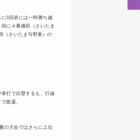
らに3回表には一時勝ち越
９回に４番篠田（さいたま
田（さいたま与野東）の
が単打で出塁するも、打線
ドで敗退。
、夏の大会ではさらに上位