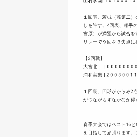
山村学園| 1 0 1 0 0 0 1 0 0 
１回表、若槻（蕨第二）
しを許す。4回表、相手
宮原）が満塁から試合を
リレーで９回を３失点に
【3回戦】
大宮北 | 0 0 0 0 0 0 0 0 |
浦和実業 | 2 0 0 3 0 0 1 1 |
１回裏、四球がからみ2
がつながらずなかなか得
春季大会ではベスト16
を目指して頑張ります。