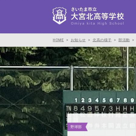
HOME
>
お知らせ
>
北高の様子
>
部活動
>
野球部