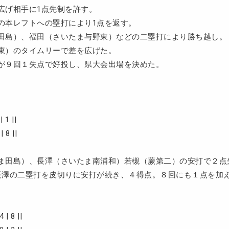
広げ相手に1点先制を許す。
の本レフトへの塁打により1点を返す。
田島）、福田（さいたま与野東）などの二塁打により勝ち越し。
東）のタイムリーで差を広げた。
が９回１失点で好投し、県大会出場を決めた。
 1 ||
 8 ||
ま田島）、長澤（さいたま南浦和）若槻（蕨第二）の安打で２点
長澤の二塁打を皮切りに安打が続き、４得点。８回にも１点を加
| 8 ||