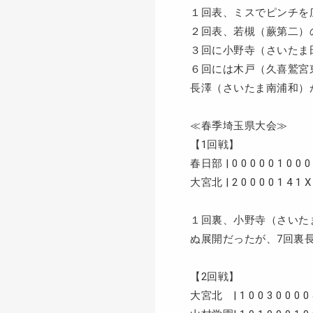
１回表、ミスでピンチを
２回表、若槻（蕨第二）
３回に小野寺（さいたま
６回には木戸（久喜鷲宮
長澤（さいたま南浦和）
≪春季埼玉県大会≫
【1回戦】
春日部 | 0 0 0 0 0 1 0 0 0 |
大宮北 | 2 0 0 0 0 1 4 1 X |
１回裏、小野寺（さいた
ぬ展開だったが、7回裏
【2回戦】
大宮北 | 1 0 0 3 0 0 0 0 4 