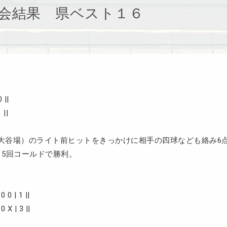
会結果 県ベスト１６
||
||
大谷場）のライト前ヒットをきっかけに相手の四球なども絡み6
、5回コールドで勝利。
0 | 1 ||
X | 3 ||