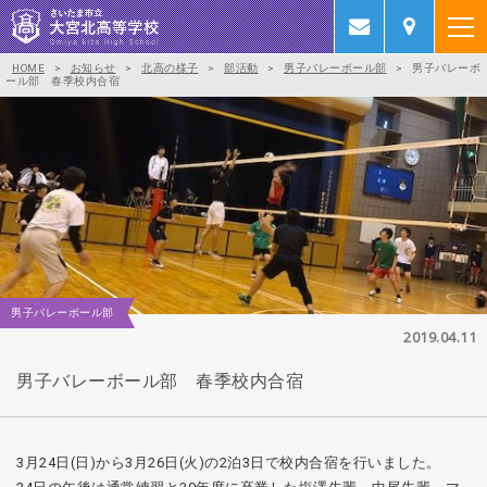
HOME
>
お知らせ
>
北高の様子
>
部活動
>
男子バレーボール部
>
男子バレーボ
ール部 春季校内合宿
男子バレーボール部
2019.04.11
男子バレーボール部 春季校内合宿
3月24日(日)から3月26日(火)の2泊3日で校内合宿を行いました。