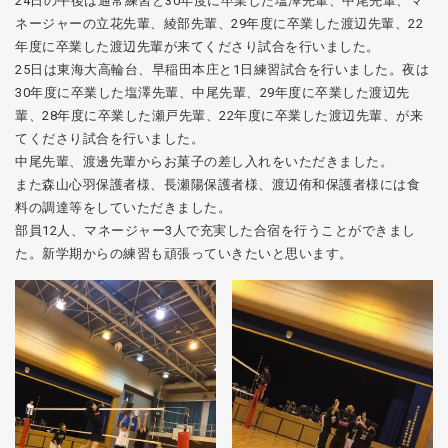
24日の午後は通常練習と30年度に卒業した塩澤先輩、中尾先輩、マ
ネージャーの立花先輩、綾部先輩、29年度に卒業した渡辺先輩、22
年度に卒業した渡辺先輩が来てくださり試合を行いました。
25日は東海大高輪台、早稲田本庄と1日練習試合を行いました。夜は
30年度に卒業した塩澤先輩、中尾先輩、29年度に卒業した渡辺先
輩、28年度に卒業した瀬戸先輩、22年度に卒業した渡辺先輩、が来
てくださり試合を行いました。
中尾先輩、渡邊先輩からお菓子の差し入れをいただきました。
また森山心羽保護者様、長瀬陽保護者様、渡辺侑和保護者様には食
料の調達等をしていただきました。
部員12人、マネージャー3人で充実した合宿を行うことができまし
た。新学期からの練習も頑張っていきたいと思います。