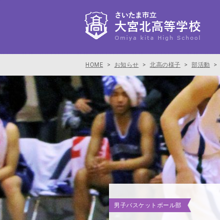
HOME
>
お知らせ
>
北高の様子
>
部活動
>
男子バスケットボール部