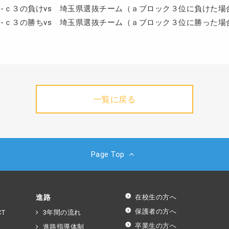
-ｃ３の負けvs 埼玉県選抜チーム（ａブロック３位に負けた場
-ｃ３の勝ちvs 埼玉県選抜チーム（ａブロック３位に勝った場
一覧に戻る
Page Top
進路
在校生の方へ
保護者の方へ
T
3年間の流れ
卒業生の方へ
進路指導体制