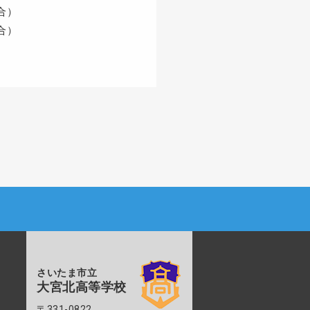
合）
合）
さいたま市立
大宮北高等学校
〒331-0822