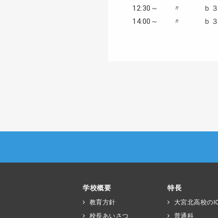
12:30～ 〃 ｂ３
14:00～ 〃 ｂ３
学校概要
特長
教育方針
大宮北高校のIC
校長あいさつ
普通科