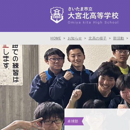
HOME
>
お知らせ
>
北高の様子
>
部活動
>
卓球部