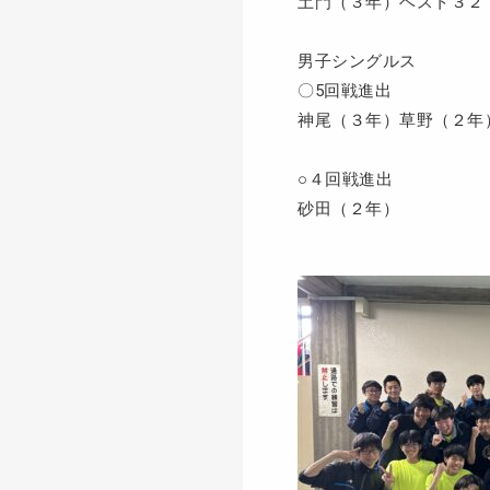
土門（３年）ベスト３２
男子シングルス
〇5回戦進出
神尾（３年）草野（２年
○４回戦進出
砂田（２年）