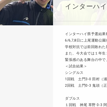
インターハイ
インターハイ県予選結果
6/6,7,8日に上尾運
学校対抗では前回敗れた
また、今大会では１年生
緊張感のある舞台の中で
＜試合結果＞
シングルス
1回戦 土門3-0 田村（
2回戦 土門0-3 鬼頭（
ダブルス
１回戦 神尾 草野 0-3 阿