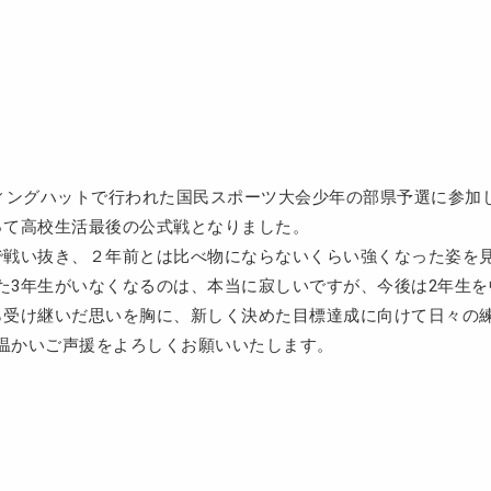
春日部ウィングハットで行われた国民スポーツ大会少年の部県予選に参加
って高校生活最後の公式戦となりました。
で戦い抜き、２年前とは比べ物にならないくらい強くなった姿を
た3年生がいなくなるのは、本当に寂しいですが、今後は2年生
ら受け継いだ思いを胸に、新しく決めた目標達成に向けて日々の
温かいご声援をよろしくお願いいたします。