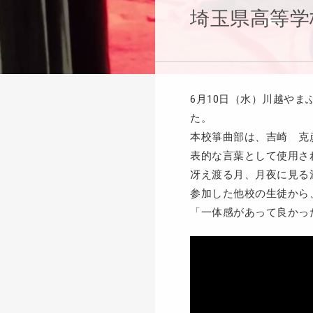
埼玉県高等学
6月10日（水）川越や
た。
本校箏曲部は、吉崎 克
表的な言葉として使用さ
冴え渡る月、月夜に見る
参加した他校の生徒から
「一体感があって良かっ