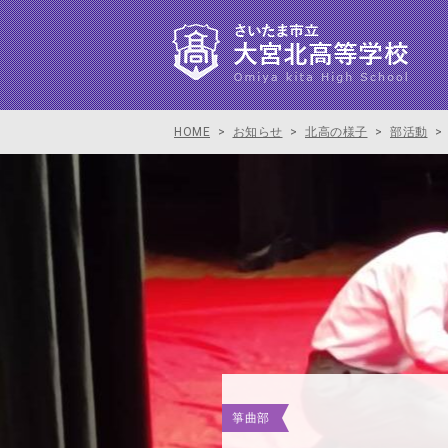
HOME
>
お知らせ
>
北高の様子
>
部活動
>
箏曲部