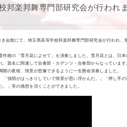
校邦楽邦舞専門部研究会が行われ
まぶき会館にて、埼玉県高等学校邦楽邦舞専門部研究会が行われ、県
彦作曲の「雪月花によせて」を演奏しました。雪月花とは、日本
れ、題名に関連して合奏部・カデンツ・合奏部からなっています
満開の夜桜、情景が想像できるように一生懸命演奏しました。
、「強弱がはっきりしていて情景が思い浮かんだ。」「押し手の
た。」等の感想を頂くことができました。