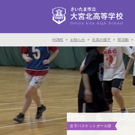
HOME
>
お知らせ
>
北高の様子
>
部活動
>
女子バスケットボール部