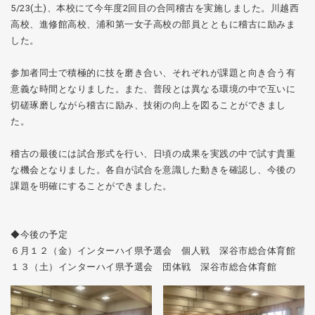
5/23(土)、本校にて今年度2回目の合同稽古を実施しました。川越西
高校、進修館高校、浦和第一女子高校の部員とともに稽古に励みま
した。
参加者同士で積極的に技を磨き合い、それぞれが課題と向き合う有
意義な時間となりました。また、普段とは異なる環境の中で互いに
切磋琢磨しながら稽古に励み、技術の向上を図ることができまし
た。
稽古の最後には試合形式を行い、日頃の成果を実践の中で試す貴重
な機会となりました。各自が試合を意識した動きを確認し、今後の
課題を明確にすることができました。
◆今後の予定
６月１２（金）インターハイ県予選会 個人戦 深谷市総合体育館
１３（土）インターハイ県予選会 団体戦 深谷市総合体育館