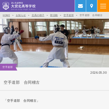
HOME
>
お知らせ
>
北高の様子
>
部活動
>
空手道部
>
空手道部 合同稽古
空手道部
2026.05.30
空手道部 合同稽古
「空手道部 合同稽古」