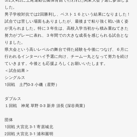
5/2,3,4日に上尾運動公園体育館で行われた関東大会予選に参加しま
した。
男子学校対抗では2回勝利し、ベスト１６という結果になりました！
試合では苦しい場面もありましたが、最後まで粘り強く戦い抜く姿
が見られました。特に３年生は、高校入学当初から積み重ねてきた
努力がプレーに表れ、３年間での大きな成長を感じられる試合とな
りました。
県大会という高いレベルの舞台で得た経験を今後につなげ、６月に
行われるインターハイ予選に向け、チーム一丸となって努力を続け
ていきます。今後とも応援よろしくお願いいたします。
＜試合結果＞
シングルス
1回戦 土門0-3 小磯（星野）
ダブルス
１回戦 神尾 草野 0-3 新井 須長 (深谷商業)
団体
1回戦 大宮北 3-1 寄居城北
2回戦 大宮北 3-1 浦和麗明