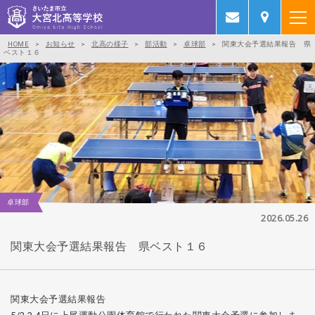
HOME
>
お知らせ
>
北高の様子
>
部活動
>
卓球部
>
関東大会予選結果報告 県
ベスト１６
卓球部
2026.05.26
関東大会予選結果報告 県ベスト１６
関東大会予選結果報告