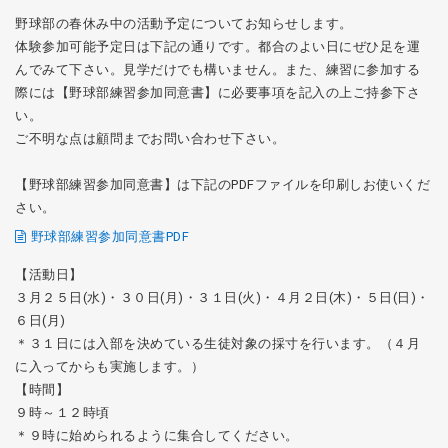
野球部の春休み中の活動予定についてお知らせします。
体験参加可能予定日は下記の通りです。都合のよい日にぜひ足を運
んでみて下さい。見学だけでも構いません。また、練習に参加する
際には【野球部練習参加同意書】に必要事項を記入の上ご持参下さ
い。
ご不明な点は顧問までお問い合わせ下さい。
【野球部練習参加同意書】は下記のPDFファイルを印刷しお使いくだ
さい。
野球部練習参加同意書PDF
【活動日】
３月２５日(水)・３０日(月)・３１日(火)・４月２日(木)・５日(日)・
６日(月)
＊３１日には入部を決めている生徒対象の採寸を行います。（４月
に入ってからも実施します。）
【時間】
９時～１２時頃
＊９時に始められるように集合してください。