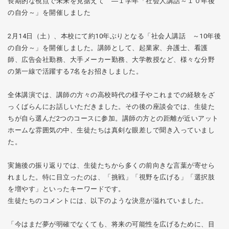
長期的な視点で未来を見据えて ―１学年「社会人講話～１０年後
の自分～」を開催しました
2月14日（土）、本校にて約10年ぶりとなる「社会人講話 ～10年後
の自分～」を開催しました。講師として、起業家、弁護士、看護
師、広告会社勤務、大手メーカー勤務、大学教授など、様々な分野
の第一線で活躍する7名をお招きしました。
全体講演では、講師の方々の高校時代の様子やこれまでの経験をざ
っくばらんにお話しいただきました。その後の座談会では、生徒た
ちが自ら選んだ2つのコースに参加。講師の方との距離が近いアット
ホームな雰囲気の中、生徒たちは真剣な眼差しで聞き入っていまし
た。
実施後の振り返りでは、生徒たちから多くの前向きな言葉が寄せら
れました。特に目立ったのは、「挑戦」「視野を広げる」「選択肢
を増やす」といったキーワードです。
生徒たちのコメントには、以下のような決意が溢れていました。
「今はまだ夢が明確でなくても、将来の可能性を広げるために、目