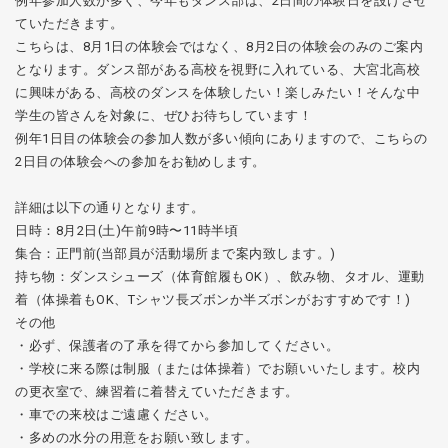
例年参加人数が多く、今年もダンス部は、2日間の体験日を設けさせ
ていただきます。
こちらは、8月1日の体験会ではなく、8月2日の体験会のみのご案内
となります。ダンス部がある高校を視野に入れている、大宮北高校
に興味がある、高校のダンスを体験したい！楽しみたい！そんな中
学生の皆さんを対象に、ぜひお待ちしています！
例年1日目の体験会の参加人数が多い傾向にありますので、こちらの
2日目の体験会への参加をお勧めします。
詳細は以下の通りとなります。
日時：8月2日(土)午前9時〜11時半頃
集合：正門前(当部員が活動場所まで案内致します。)
持ち物：ダンスシューズ（体育館履もOK）、飲み物、タオル、運動
着（体操着もOK、Tシャツ長ズボンか半ズボンがおすすめです！)
その他
・必ず、保護者の了承を得てから参加してください。
・学校に来る際は制服（または体操着）でお願いいたします。校内
の更衣室で、練習着に着替えていただきます。
・車での来校はご遠慮ください。
・多めの水分の用意をお願い致します。