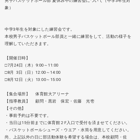
男子バスケットボール部 夏休み中の練習会について（中学3年生対
象）
中学3年生を対象にした練習会です。
本校男子バスケットボール部員と一緒に練習をして、活動の様子を
理解していただきます。
【開催日時】
□7月24日（木）9:00～11:00
□8月 3日（日）12:00～14:00
□8月12日（火）13:00～15:00
【集合場所】 体育館大アリーナ
【指導教員】 顧問・黒岩 保宏・佐藤 光壱
【その他】
・事前予約は不要です。
・当日は15分前までに体育館２F入口で受付を済ませてください。
・バスケットボールシューズ・ウエア・水筒を用意してください。
尚、上記以外の日に部活動体験を希望する場合は、本校顧問・佐