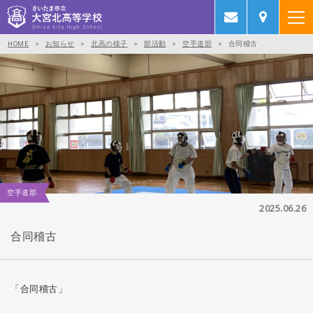
HOME
>
お知らせ
>
北高の様子
>
部活動
>
空手道部
>
合同稽古
空手道部
2025.06.26
合同稽古
「合同稽古」