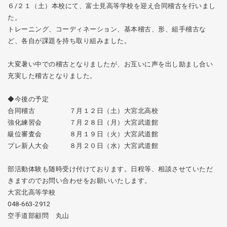
６/２１（土）本校にて、富士見高等学校を迎え合同稽古を行いまし
た。
トレーニング、コーディネーション、基本稽古、形、組手稽古な
ど、各自が課題を持ち取り組みました。
大変暑い中での稽古となりましたが、お互いに声を出し励まし合い
充実した稽古となりました。
◆今後の予定
合同稽古 ７月１２日（土）大宮北高校
強化練習会 ７月２８日（月）大宮武道館
級位審査会 ８月１９日（火）大宮武道館
プレ新人大会 ８月２０日（水）大宮武道館
部活動体験も随時受け付けております。日程等、相談させていただ
きますのでお問い合わせをお願いいたします。
大宮北高等学校
048-663-2912
空手道部顧問 丸山