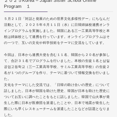
２０２５Korea – Japan Sister School Online
Program １
５月２１日「対話と発展のための世界文化多様性デー」にちなんだ
活動として、２０２５年６月１１日（水）に日韓姉妹校連携オンラ
インプログラムを実施しました。韓国にある三一工業高等学校と本
校は姉妹校として連携を行っています。オンラインプログラムはそ
の一つで、互いの文化や科学技術をテーマに交流をしています。
今回は、日本から連携大使を含む１１名、韓国から２０名が参加し
て、合計３１名でプログラムを行いました。本校の生徒１名と삼일
공업고등학교（三一工業高等学校、サミル工業高等学校）の生徒２
名が１つのグループを作り、テーマに基づいて情報交換を行いまし
た。
文化をテーマにした交流では、「日韓の助け合いの歴史」について
話しました。日本が韓国を助けた歴史、韓国が日本を助けた歴史に
ついてお互いに調べたことをもとに話しました。韓国で山火事が発
生した際に日本が医療団を派遣したことや、日本で地震が発生した
際にいち早くレスキューチームを派遣したことなどが話題となりま
した。