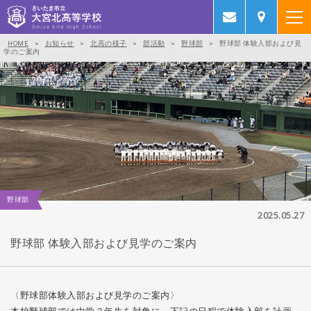
HOME
>
お知らせ
>
北高の様子
>
部活動
>
野球部
>
野球部 体験入部および見
学のご案内
野球部
2025.05.27
野球部 体験入部および見学のご案内
〈野球部体験入部および見学のご案内〉