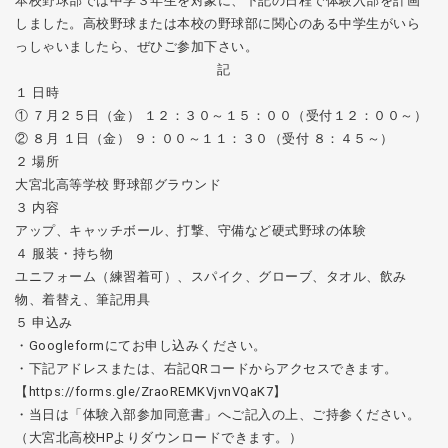
本校野球部では中学３年生を対象に、下記の日程で体験入部を計画
しました。高校野球または本校の野球部に関心のある中学生がいら
っしゃいましたら、ぜひご参加下さい。
記
１ 日時
① ７月２５日（金） １２：３０～１５：００（受付１２：００～）
② ８月 １日（金） ９：００～１１：３０（受付 ８：４５～）
２ 場所
大宮北高等学校 野球部グラウンド
３ 内容
アップ、キャッチボール、打撃、守備など硬式野球の体験
４ 服装・持ち物
ユニフォーム（練習着可）、スパイク、グローブ、タオル、飲み
物、着替え、筆記用具
５ 申込み
・Googleformにてお申し込みください。
・下記アドレスまたは、右記QRコードからアクセスできます。
【https://forms.gle/ZraoREMKVjvnVQaK7】
・当日は「体験入部参加同意書」へご記入の上、ご持参ください。
（大宮北高校HPよりダウンロードできます。）