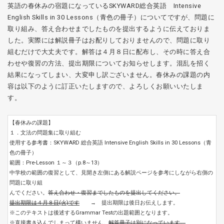
英語の春休みの宿題になっているSKYWARD総合英語 Intensive
English Skills in 30 Lessons（青色の冊子）についてですが、問題に
取り組み、答え合わせまでしたものを提出するように伝えておりま
した。実際には解説冊子はお配りしておりませんので、問題に取り
組むだけで大丈夫です。解答は４月８日に配布し、その時に答え合
わせや復習の方法、提出期限についてお知らせします。混乱を招く
結果になってしまい、大変申し訳ございません。春休みの課題の内
容は以下のように訂正いたしますので、よろしくお願いいたしま
す。
【春休みの課題】
１．文法の問題集に取り組む
使用する参考書：SKYWARD 総合英語 Intensive English Skills in 30 Lessons（青
色の冊子）
範囲：Pre-Lesson １～３（p.8～13）
中学校の範囲の復習として、見開き左側にある解説ページを参考にしながら右側の
問題に取り組
んでください。
答え合わせ・復習までしたものを提出してください。
提出期限は４月８日(火)です
→ 提出期限は後日お伝えします。
※このテキストは後述するGrammar Testの出題範囲となります。
※直接書き込んでしまって構いません。
解答冊子は別になっています。