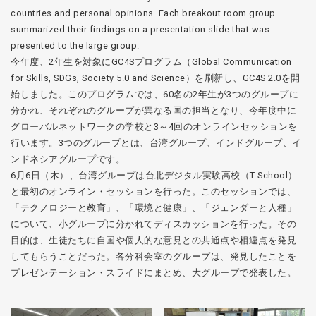
countries and personal opinions. Each breakout room group
summarized their findings on a presentation slide that was
presented to the large group.
今年度、2年生を対象にGC4Sプログラム（Global Communication
for Skills, SDGs, Society 5.0 and Science）を刷新し、GC4S 2.0を開
始しました。このプログラムでは、60名の2年生が3つのグループに
分かれ、それぞれのグループが異なる国の担当となり、今年度中に
グローバルネットワークの学校と3～4回のオンラインセッションを
行います。3つのグループとは、台湾グループ、インドグループ、イ
ンドネシアグループです。
6月6日（木）、台湾グループは台北デジタル実験高校（T-School）
と最初のオンライン・セッションを行った。このセッションでは、
「テクノロジーと教育」、「環境と健康」、「ジェンダーと人種」
について、小グループに分かれてディスカッションを行った。その
目的は、生徒たちに自国や個人的な意見との共通点や相違点を発見
してもらうことだった。各分科会室のグループは、発見したことを
プレゼンテーション・スライドにまとめ、大グループで発表した。