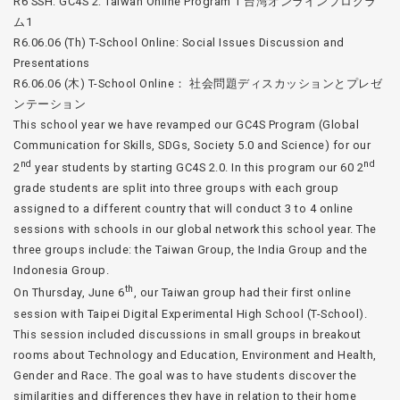
R6 SSH: GC4S 2: Taiwan Online Program 1 台湾オンラインプログラ
ム1
R6.06.06 (Th) T-School Online: Social Issues Discussion and
Presentations
R6.06.06 (木) T-School Online： 社会問題ディスカッションとプレゼ
ンテーション
This school year we have revamped our GC4S Program (Global
Communication for Skills, SDGs, Society 5.0 and Science) for our
nd
nd
2
year students by starting GC4S 2.0. In this program our 60 2
grade students are split into three groups with each group
assigned to a different country that will conduct 3 to 4 online
sessions with schools in our global network this school year. The
three groups include: the Taiwan Group, the India Group and the
Indonesia Group.
th
On Thursday, June 6
, our Taiwan group had their first online
session with Taipei Digital Experimental High School (T-School).
This session included discussions in small groups in breakout
rooms about Technology and Education, Environment and Health,
Gender and Race. The goal was to have students discover the
similarities and differences they have in relation to their home