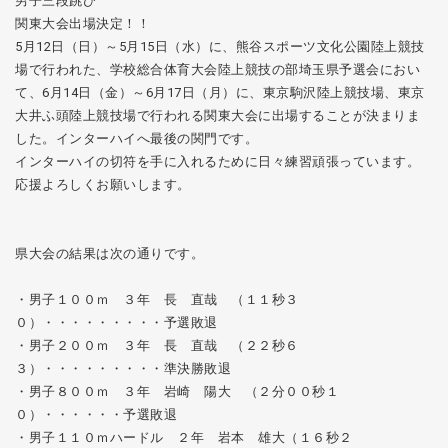
男子三段跳び
関東大会出場決定！！
5
月12日（日）～5月15日（水）に、熊谷スポーツ文化公園陸上競技
場で行われた、学校総合体育大会陸上競技の部埼玉県予選会におい
て、6月14日（金）～6月17日（月）に、東京駒沢陸上競技場、東京
大井ふ頭陸上競技場で行われる関東大会に出場することが決まりま
した。インターハイへ最後の関門です。
インターハイの切符を手に入れるために日々練習頑張っています。
応援よろしくお願いします。
県大会の結果は次の通りです。
・男子１００ｍ ３年 長 直哉 （１１秒３
０）・・・・・・・・・予選敗退
・男子２００ｍ ３年 長 直哉 （２２秒６
３）・・・・・・・・・準決勝敗退
・男子８００ｍ ３年 岩崎 陽大 （２分００秒１
０）・・・・・・予選敗退
・男子１１０ｍハードル ２年 岩本 雄大（１６秒２