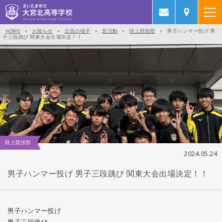
HOME
>
お知らせ
>
北高の様子
>
部活動
>
陸上競技部
>
男子ハンマー投げ 男
子三段跳び 関東大会出場決定！！
陸上競技部
2024.05.24
男子ハンマー投げ 男子三段跳び 関東大会出場決定！！
男子ハンマー投げ