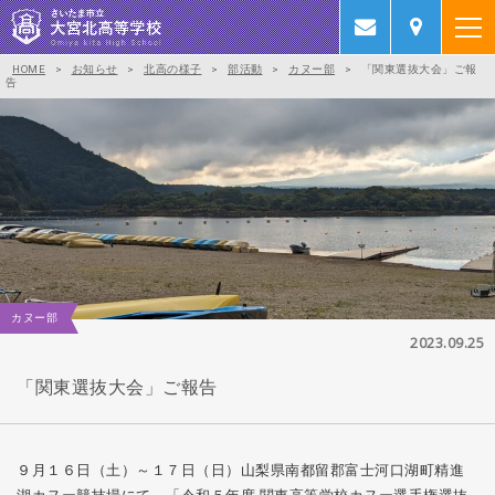
HOME
>
お知らせ
>
北高の様子
>
部活動
>
カヌー部
>
「関東選抜大会」ご報
告
カヌー部
2023.09.25
「関東選抜大会」ご報告
９月１６日（土）～１７日（日）山梨県南都留郡富士河口湖町精進