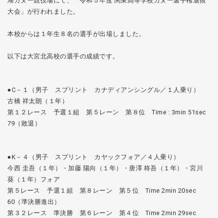
湖カヌー競技場にて、「令和５年度 関東高等学校カヌー選手権選抜
大会」が行われました。
本校からは１年生８名の選手が出場しました。
以下は大宮北高校の選手の成績です。
●C－１（男子 スプリント カナディアンシングル／１人乗り）
古橋 祥太朗（１年）
第１２レース 予選１組 第５レーン 第８位 Time : 3min 51sec
79（敗退）
●K－４（男子 スプリント カヤックフォア／４人乗り）
今西 圭吾（１年）・加藤 陽向（１年）・唐澤 柊吾（１年）・宮川
葵（１年）フォア
第５レース 予選１組 第８レーン 第５位 Time 2min 20sec
60（準決勝進出）
第３２レース 準決勝 第６レーン 第４位 Time 2min 29sec