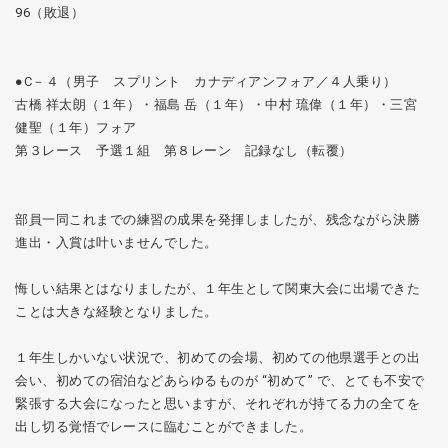
96（敗退）
●C－４（男子 スプリント カナディアンフォア／４人乗り）
古橋 祥太朗（１年）・福島 岳（１年）・中村 琉偉（１年）・三宮
健聖（１年）フォア
第３レース 予選１組 第８レーン 記録なし（転覆）
部員一同これまでの練習の成果を発揮しましたが、残念ながら決勝
進出・入賞は叶いませんでした。
悔しい結果とはなりましたが、１年生として関東大会に出場できた
ことは大きな経験となりました。
１年生しかいない状況で、初めての会場、初めての他県選手との出
会い、初めての宿泊などあらゆるものが “初めて” で、とても不安で
緊張する大会になったと思いますが、それぞれが持てる力の全てを
出し切る覚悟でレースに臨むことができました。