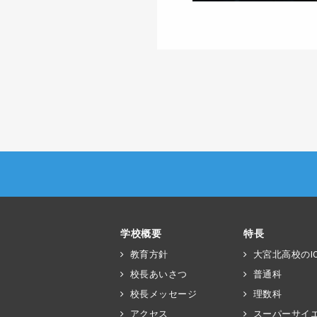
学校概要
特長
教育方針
大宮北高校のIC
校長あいさつ
普通科
校長メッセージ
理数科
アクセス
スーパーサイ