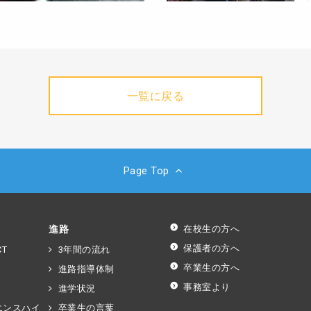
一覧に戻る
Page Top
進路
在校生の方へ
保護者の方へ
T
3年間の流れ
卒業生の方へ
進路指導体制
事務室より
進学状況
エンスハイ
卒業生の言葉