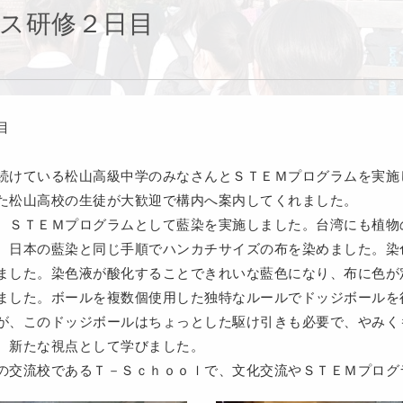
ス研修２日目
目
続けている松山高級中学のみなさんとＳＴＥＭプログラムを実施
た松山高校の生徒が大歓迎で構内へ案内してくれました。
、ＳＴＥＭプログラムとして藍染を実施しました。台湾にも植物
、日本の藍染と同じ手順でハンカチサイズの布を染めました。染
ました。染色液が酸化することできれいな藍色になり、布に色が
ました。ボールを複数個使用した独特なルールでドッジボールを
が、このドッジボールはちょっとした駆け引きも必要で、やみく
、新たな視点として学びました。
の交流校であるＴ－Ｓｃｈｏｏｌで、文化交流やＳＴＥＭプログ