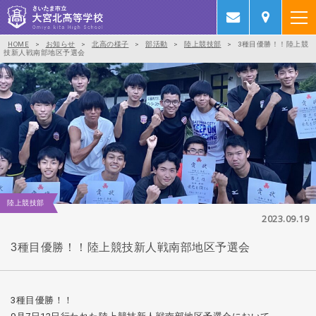
HOME
>
お知らせ
>
北高の様子
>
部活動
>
陸上競技部
>
3種目優勝！！陸上競
技新人戦南部地区予選会
陸上競技部
2023.09.19
3種目優勝！！陸上競技新人戦南部地区予選会
3種目優勝！！