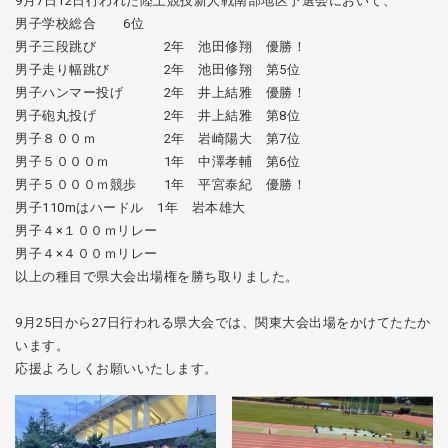
9月7日12日行われた陸上競技新人戦南部地区予選会において、
男子学校総合 6位
男子三段跳び 2年 池田修翔
優勝！
男子走り幅跳び 2年 池田修翔 第5位
男子ハンマー投げ 2年 井上結雅
優勝！
男子砲丸投げ 2年 井上結雅 第8位
男子８００ｍ 2年 岩崎陽大 第7位
男子５０００ｍ 1年 中澤孝輔 第6位
男子５０００ｍ競歩 1年 平宮泰紀
優勝！
男子110mはハードル 1年 岩本雄大
男子４×１００ｍリレー
男子４×４００ｍリレー
以上の種目で県大会出場権を勝ち取りました。
9月25日から27日行われる県大会では、関東大会出場をかけてたたか
います。
応援よろしくお願いいたします。