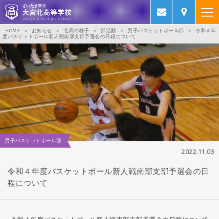
HOME
>
お知らせ
>
北高の様子
>
部活動
>
男子バスケットボール部
>
令和４年
度バスケットボール新人戦南部支部予選会の日程について
男子バスケットボール部
2022.11.03
令和４年度バスケットボール新人戦南部支部予選会の日
程について